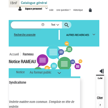
Panneau de gestion des cookies
Espace personnel
Aide
Une question ?
Historique
Tout
Recherche avancée
AUTRES RECHERCHES
Accueil
Rameau
Notice RAMEAU
Notice
Au format public
Outils
Syndicalisme
Citer
Vedette matière nom commun.
S'emploie en tête de
vedette.