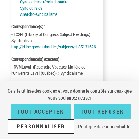
Syndicalisme révolutionnaire
Syndicalistes
Anarcho-syndicalisme
Correspondance(s) :
- LCSH (Library of Congress Subject Headings) :
Syndicalism
http://id.loc.gov/authorities/subjects/sh85131626
Correspondance(s) exacte(s) :
- RVMLaval (Répertoire Vedettes-Matière de
l'Université Laval (Québec)) : Syndicalisme
Identifiant de la notice :
ark:/12148/cb13318723t
Ce site utilise des cookies et vous donne le contrôle sur ceux que
Notice n° :
FRBNF13318723
vous souhaitez activer
Création :
83/03/01
Mise à jour :
92/08/31
TOUT ACCEPTER
TOUT REFUSER
PERSONNALISER
Politique de confidentialité
Conditions générales d'utilisation
|
A propos
|
Plan du site
|
Écrire à la
BnF
|
Accessibilité (non conforme)
|
V 23.1.0