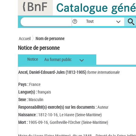
Panneau de gestion des cookies
Tout
Accueil
Nom de personne
Notice de personne
Notice
Au format public
Ancel, Daniel-Edouard-Jules (1812-1905)
forme internationale
Pays :
France
Langue(s) :
français
Sexe :
Masculin
Responsabilité(s) exercée(s) sur les documents :
Auteur
Naissance :
1812-10-16, Le Havre (Seine-Maritime)
Mort :
1905-09-16, Gonfreville-l'Orcher (Seine-Maritime)
Maire du Havre (Seine-Maritime), élu en 1848. - Député de la Seine-Infé