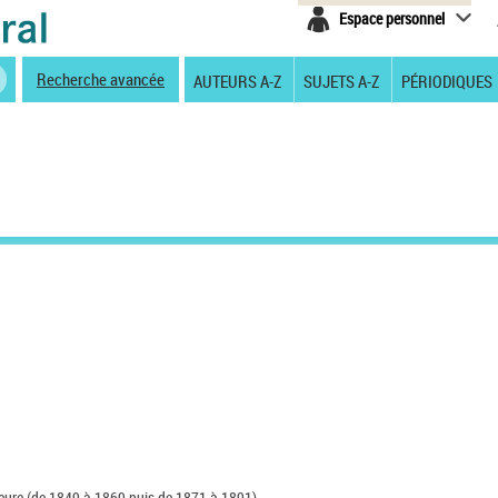
Espace personnel
Recherche avancée
AUTEURS A-Z
SUJETS A-Z
PÉRIODIQUES
rieure (de 1849 à 1869 puis de 1871 à 1891).