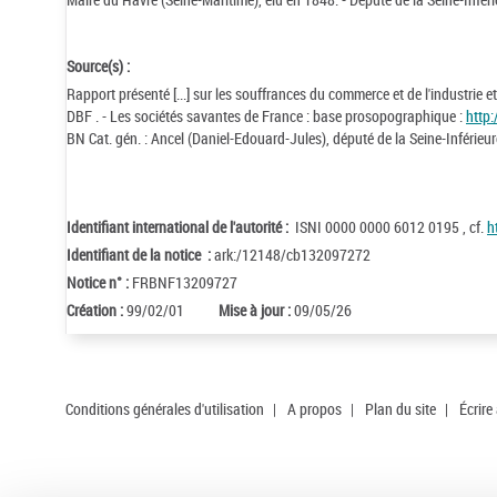
Source(s) :
Rapport présenté [...] sur les souffrances du commerce et de l'industrie e
DBF . - Les sociétés savantes de France : base prosopographique :
http:
BN Cat. gén. : Ancel (Daniel-Edouard-Jules), député de la Seine-Inférieur
Identifiant international de l'autorité :
ISNI 0000 0000 6012 0195 , cf.
h
Identifiant de la notice :
ark:/12148/cb132097272
Notice n° :
FRBNF13209727
Création :
99/02/01
Mise à jour :
09/05/26
Conditions générales d'utilisation
|
A propos
|
Plan du site
|
Écrire