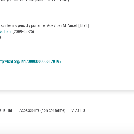
t sur les moyens d'y porter remède / par M. Ancel, [1878]
//cths.fr
(2009-05-26)
e
ttp://isni.org/isni/0000000060120195
 à la BnF
|
Accessibilité (non conforme)
|
V 23.1.0