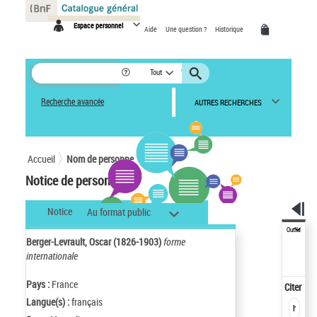
Panneau de gestion des cookies
Espace personnel
Aide
Une question ?
Historique
Tout
Recherche avancée
AUTRES RECHERCHES
Accueil
Nom de personne
Notice de personne
Notice
Au format public
Outils
Berger-Levrault, Oscar (1826-1903)
forme
internationale
Pays :
France
Citer
Langue(s) :
français