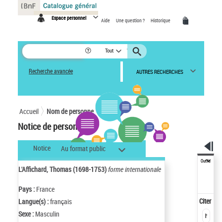
Panneau de gestion des cookies
Espace personnel
Aide
Une question ?
Historique
Tout
Recherche avancée
AUTRES RECHERCHES
Accueil
Nom de personne
Notice de personne
Notice
Au format public
Outils
L'Affichard, Thomas (1698-1753)
forme internationale
Pays :
France
Citer
Langue(s) :
français
Sexe :
Masculin