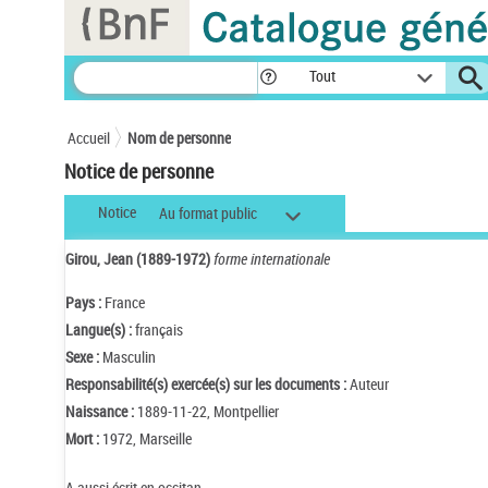
Panneau de gestion des cookies
Tout
Accueil
Nom de personne
Notice de personne
Notice
Au format public
Girou, Jean (1889-1972)
forme internationale
Pays :
France
Langue(s) :
français
Sexe :
Masculin
Responsabilité(s) exercée(s) sur les documents :
Auteur
Naissance :
1889-11-22, Montpellier
Mort :
1972, Marseille
A aussi écrit en occitan.