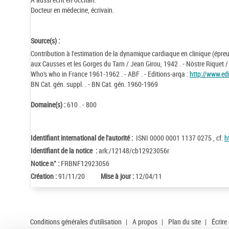
Docteur en médecine, écrivain.
Source(s) :
Contribution à l'estimation de la dynamique cardiaque en clinique (épreuves
aux Causses et les Gorges du Tarn / Jean Girou, 1942 . - Nòstre Riquet 
Who's who in France 1961-1962 . - ABF . - Editions-arqa :
http://www.ed
BN Cat. gén. suppl. . - BN Cat. gén. 1960-1969
Domaine(s) :
610 . - 800
Identifiant international de l'autorité :
ISNI 0000 0001 1137 0275 , cf.
h
Identifiant de la notice :
ark:/12148/cb12923056r
Notice n° :
FRBNF12923056
Création :
91/11/20
Mise à jour :
12/04/11
Conditions générales d'utilisation
|
A propos
|
Plan du site
|
Écrire