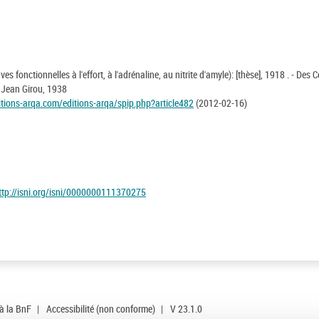
 fonctionnelles à l'effort, à l'adrénaline, au nitrite d'amyle): [thèse], 1918 . - Des
/ Jean Girou, 1938
itions-arqa.com/editions-arqa/spip.php?article482
(2012-02-16)
ttp://isni.org/isni/0000000111370275
 à la BnF
|
Accessibilité (non conforme)
|
V 23.1.0