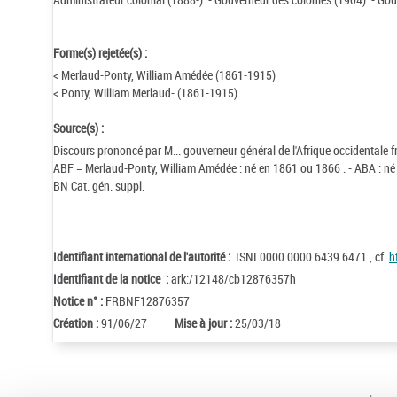
Forme(s) rejetée(s) :
< Merlaud-Ponty, William Amédée (1861-1915)
< Ponty, William Merlaud- (1861-1915)
Source(s) :
Discours prononcé par M... gouverneur général de l'Afrique occidentale 
ABF = Merlaud-Ponty, William Amédée : né en 1861 ou 1866 . - ABA : n
BN Cat. gén. suppl.
Identifiant international de l'autorité :
ISNI 0000 0000 6439 6471 , cf.
h
Identifiant de la notice :
ark:/12148/cb12876357h
Notice n° :
FRBNF12876357
Création :
91/06/27
Mise à jour :
25/03/18