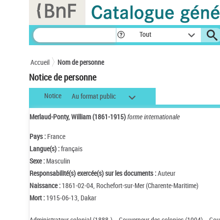
Panneau de gestion des cookies
Tout
Accueil
Nom de personne
Notice de personne
Notice
Au format public
Merlaud-Ponty, William (1861-1915)
forme internationale
Pays :
France
Langue(s) :
français
Sexe :
Masculin
Responsabilité(s) exercée(s) sur les documents :
Auteur
Naissance :
1861-02-04, Rochefort-sur-Mer (Charente-Maritime)
Mort :
1915-06-13, Dakar
Administrateur colonial (1888-). - Gouverneur des colonies (1904). - Gou