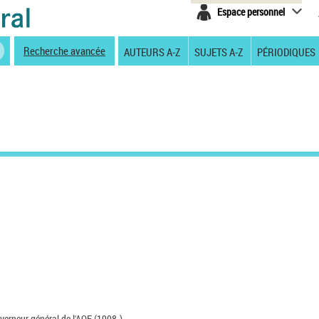
Espace personnel
Recherche avancée
AUTEURS A-Z
SUJETS A-Z
PÉRIODIQUES
verneur général de l'AOF (1908-).