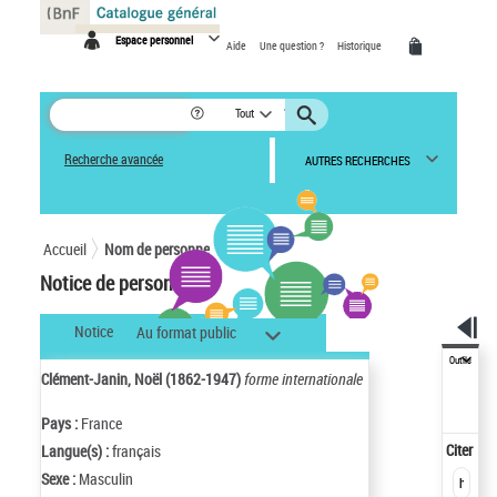
Panneau de gestion des cookies
Espace personnel
Aide
Une question ?
Historique
Tout
Recherche avancée
AUTRES RECHERCHES
Accueil
Nom de personne
Notice de personne
Notice
Au format public
Outils
Clément-Janin, Noël (1862-1947)
forme internationale
Pays :
France
Citer
Langue(s) :
français
Sexe :
Masculin