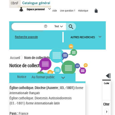
Panneau de gestion des cookies
Espace personnel
Aide
Une question ?
Historique
Tout
Recherche avancée
AUTRES RECHERCHES
Accueil
Nom de collectivité
Notice de collectivité
Notice
Au format public
Outils
Église catholique. Diocèse (Auxerre ; 03..-1801)
forme
internationale français
Église catholique. Dioecesis Autissiodorensis
(03..-1801)
forme internationale latin
Citer
Pays :
France