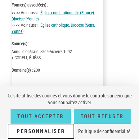
Forme(s) associée(s) :
>> << Voir aussi :
Église constitutionnelle (France).
Diocèse (Yonne)
>> << Voir aussi :
Église catholique. Diocèse (Sens,
Yonne)
Source(s) :
Annu. diocésain. Sens-Auxerre 1992
+ CORELI, ÉHÉSS
Domaine(s) :
200
Identifiant de la notice :
ark:/12148/cb12750761t
Ce site utilise des cookies et vous donne le contrôle sur ceux que
Notice n° :
FRBNF12750761
vous souhaitez activer
Création :
90/08/27
Mise à jour :
06/04/29
TOUT ACCEPTER
TOUT REFUSER
PERSONNALISER
Politique de confidentialité
Conditions générales d'utilisation
|
A propos
|
Plan du site
|
Écrire à la
BnF
|
Accessibilité (non conforme)
|
V 23.1.0