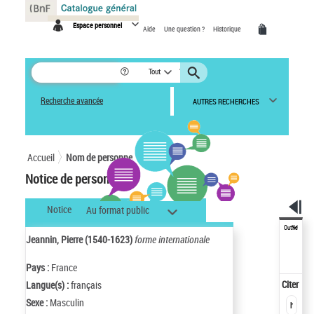
Panneau de gestion des cookies
Espace personnel
Aide
Une question ?
Historique
Tout
Recherche avancée
AUTRES RECHERCHES
Accueil
Nom de personne
Notice de personne
Notice
Au format public
Outils
Jeannin, Pierre (1540-1623)
forme internationale
Pays :
France
Citer
Langue(s) :
français
Sexe :
Masculin