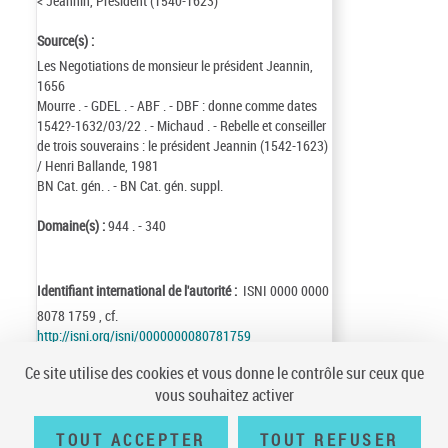
< Jeannin, Président (1540-1623)
Source(s) :
Les Negotiations de monsieur le président Jeannin,
1656
Mourre . - GDEL . - ABF . - DBF : donne comme dates
1542?-1632/03/22 . - Michaud . - Rebelle et conseiller
de trois souverains : le président Jeannin (1542-1623)
/ Henri Ballande, 1981
BN Cat. gén. . - BN Cat. gén. suppl.
Domaine(s) :
944 . - 340
Identifiant international de l'autorité :
ISNI 0000 0000
8078 1759 , cf.
http://isni.org/isni/0000000080781759
Identifiant de la notice :
ark:/12148/cb12564875m
Ce site utilise des cookies et vous donne le contrôle sur ceux que
Notice n° :
FRBNF12564875
vous souhaitez activer
Création :
97/04/24
Mise à jour :
03/11/19
TOUT ACCEPTER
TOUT REFUSER