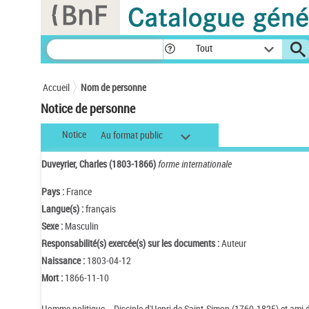
Panneau de gestion des cookies
Tout
Accueil
Nom de personne
Notice de personne
Notice
Au format public
Duveyrier, Charles (1803-1866)
forme internationale
Pays :
France
Langue(s) :
français
Sexe :
Masculin
Responsabilité(s) exercée(s) sur les documents :
Auteur
Naissance :
1803-04-12
Mort :
1866-11-10
Homme politique. - Disciple d'Henri de Saint-Simon (1760-1825) et ami 