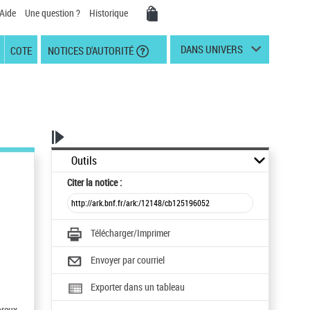
Aide
Une question ?
Historique
DANS UNIVERS
COTE
NOTICES D'AUTORITÉ
Outils
Citer
la notice :
Télécharger/Imprimer
Envoyer par courriel
Exporter dans un tableau
breux