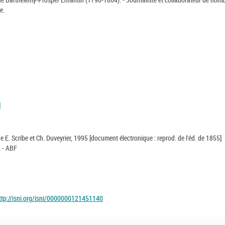
e.
]
de E. Scribe et Ch. Duveyrier, 1995 [document électronique : reprod. de l'éd. de 1855]
. - ABF
ttp://isni.org/isni/0000000121451140