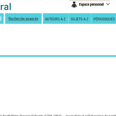
Espace personnel
Recherche avancée
AUTEURS A-Z
SUJETS A-Z
PÉRIODIQUES
de Barthélémy-Prosper Enfantin (1796-1864). - Journaliste et collaborateur de nom