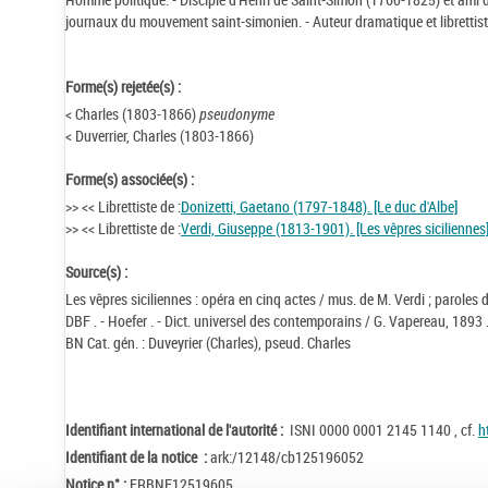
journaux du mouvement saint-simonien. - Auteur dramatique et librettist
Forme(s) rejetée(s) :
< Charles (1803-1866)
pseudonyme
< Duverrier, Charles (1803-1866)
Forme(s) associée(s) :
>> << Librettiste de :
Donizetti, Gaetano (1797-1848). [Le duc d'Albe]
>> << Librettiste de :
Verdi, Giuseppe (1813-1901). [Les vêpres siciliennes
Source(s) :
Les vêpres siciliennes : opéra en cinq actes / mus. de M. Verdi ; paroles 
DBF . - Hoefer . - Dict. universel des contemporains / G. Vapereau, 1893 
BN Cat. gén. : Duveyrier (Charles), pseud. Charles
Identifiant international de l'autorité :
ISNI 0000 0001 2145 1140 , cf.
h
Identifiant de la notice :
ark:/12148/cb125196052
Notice n° :
FRBNF12519605