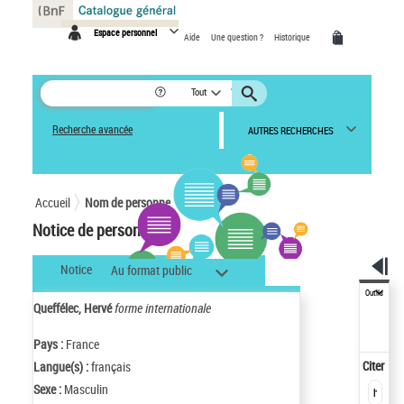
Panneau de gestion des cookies
Espace personnel
Aide
Une question ?
Historique
Tout
Recherche avancée
AUTRES RECHERCHES
Accueil
Nom de personne
Notice de personne
Notice
Au format public
Outils
Queffélec, Hervé
forme internationale
Pays :
France
Citer
Langue(s) :
français
Sexe :
Masculin