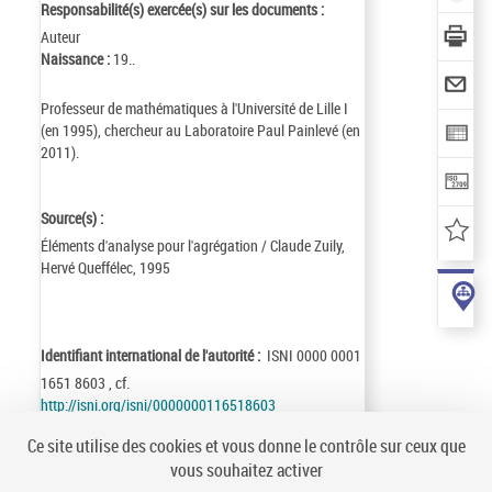
Responsabilité(s) exercée(s) sur les documents :
Auteur
Naissance :
19..
Professeur de mathématiques à l'Université de Lille I
(en 1995), chercheur au Laboratoire Paul Painlevé (en
2011).
Source(s) :
Éléments d'analyse pour l'agrégation / Claude Zuily,
Hervé Queffélec, 1995
Identifiant international de l'autorité :
ISNI 0000 0001
1651 8603 , cf.
http://isni.org/isni/0000000116518603
Identifiant de la notice :
ark:/12148/cb12506477f
Ce site utilise des cookies et vous donne le contrôle sur ceux que
Notice n° :
FRBNF12506477
vous souhaitez activer
Création :
96/03/21
Mise à jour :
12/03/28