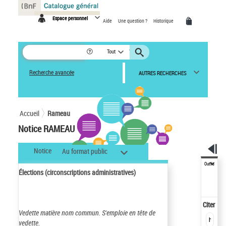
Panneau de gestion des cookies
Espace personnel
Aide
Une question ?
Historique
Tout
Recherche avancée
AUTRES RECHERCHES
Accueil
Rameau
Notice RAMEAU
Notice
Au format public
Outils
Élections (circonscriptions administratives)
Citer
Vedette matière nom commun.
S'emploie en tête de
vedette.