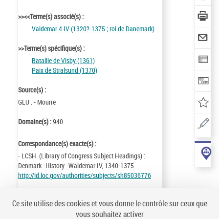
>><<Terme(s) associé(s) :
Valdemar 4 IV (1320?-1375 ; roi de Danemark)
>>Terme(s) spécifique(s) :
Bataille de Visby (1361)
Paix de Stralsund (1370)
Source(s) :
GLU . - Mourre
Domaine(s) :
940
Correspondance(s) exacte(s) :
- LCSH (Library of Congress Subject Headings) :
Denmark--History--Waldemar IV, 1340-1375
http://id.loc.gov/authorities/subjects/sh85036776
Identifiant de la notice :
ark:/12148/cb12427181b
Ce site utilise des cookies et vous donne le contrôle sur ceux que
Notice n° :
FRBNF12427181
vous souhaitez activer