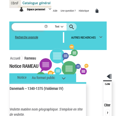
Panneau de gestion des cookies
Espace personnel
Aide
Une question ?
Historique
Tout
Recherche avancée
AUTRES RECHERCHES
Accueil
Rameau
Notice RAMEAU
Notice
Au format public
Outils
Danemark -- 1340-1375 (Valdemar IV)
Citer
Vedette matière nom géographique.
S'emploie en tête
de vedette.