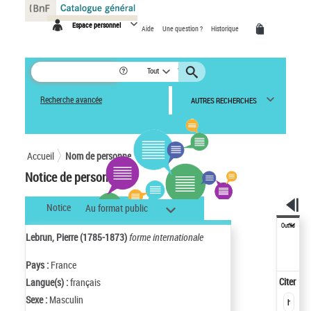
Panneau de gestion des cookies
Espace personnel
Aide
Une question ?
Historique
Tout
Recherche avancée
AUTRES RECHERCHES
Accueil
Nom de personne
Notice de personne
Notice
Au format public
Outils
Lebrun, Pierre (1785-1873)
forme internationale
Pays :
France
Citer
Langue(s) :
français
Sexe :
Masculin