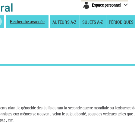
Espace personnel
Recherche avancée
AUTEURS A-Z
SUJETS A-Z
PÉRIODIQUES
ents niant le génocide des Juifs durant la seconde guerre mondiale ou l'existence d
istes eux-mêmes se trouvent, selon le sujet abordé, sous des vedettes telles que :
az ; etc.