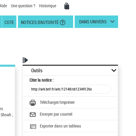
Aide
Une question ?
Historique
DANS UNIVERS
COTE
NOTICES D'AUTORITÉ
Outils
Citer
la notice :
Télécharger/Imprimer
es
Envoyer par courriel
 Shoah ;
Exporter dans un tableau