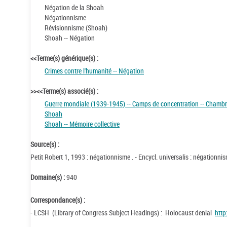
Négation de la Shoah
Négationnisme
Révisionnisme (Shoah)
Shoah -- Négation
<<Terme(s) générique(s) :
Crimes contre l'humanité -- Négation
>><<Terme(s) associé(s) :
Guerre mondiale (1939-1945) -- Camps de concentration -- Chambr
Shoah
Shoah -- Mémoire collective
Source(s) :
Petit Robert 1, 1993 : négationnisme . - Encycl. universalis : négationni
Domaine(s) :
940
Correspondance(s) :
- LCSH (Library of Congress Subject Headings) : Holocaust denial
http