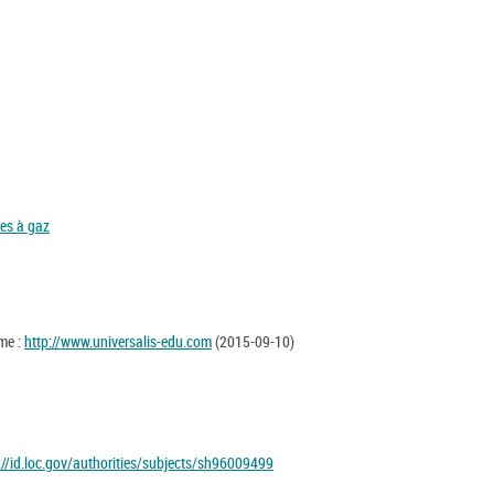
es à gaz
sme :
http://www.universalis-edu.com
(2015-09-10)
://id.loc.gov/authorities/subjects/sh96009499