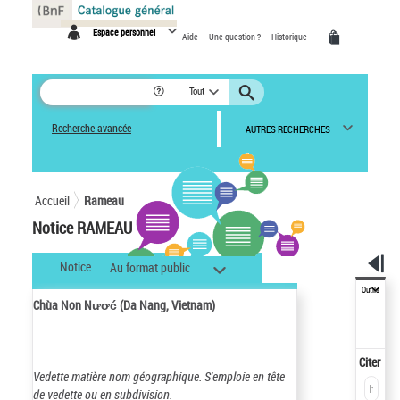
Panneau de gestion des cookies
Espace personnel
Aide
Une question ?
Historique
Tout
Recherche avancée
AUTRES RECHERCHES
Accueil
Rameau
Notice RAMEAU
Notice
Au format public
Outils
Chùa Non Nươć (Da Nang, Vietnam)
Citer
Vedette matière nom géographique.
S'emploie en tête
de vedette ou en subdivision.