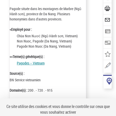
Pagode située dans les montagnes de Marbre (Ngũ
Hành sơn), province de Da Nang. Plusieurs
homonymies dans d'autres provinces.
<Employé pour :
Chùa Non Nươć (Ngũ Hành sơn, Vietnam)
Non Nuoc, Pagode (Da Nang, Vietnam)
Pagode Non Nuoc (Da Nang, Vietnam)
<<Terme(s) générique(s) :
Pagodes -- Vietnam
Source(s) :
BN Service vietnamien
Domaine(s) :
200 . - 720 . - 915
Identifiant de la notice :
ark:/12148/cb12338208t
Ce site utilise des cookies et vous donne le contrôle sur ceux que
Notice n° :
FRBNF12338208
vous souhaitez activer
Création :
93/10/12
Mise à jour :
16/09/21