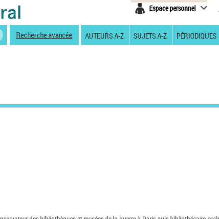
Espace personnel
Recherche avancée
AUTEURS A-Z
SUJETS A-Z
PÉRIODIQUES
nservateur des bibliothèques et musées de la guerre à Paris puis bibliothécaire-arch