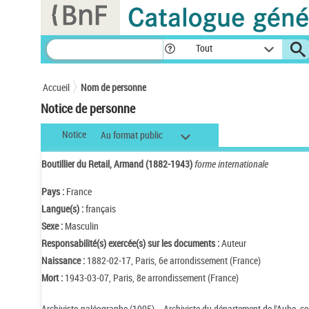
Panneau de gestion des cookies
Tout
Accueil
Nom de personne
Notice de personne
Notice
Au format public
Boutillier du Retail, Armand (1882-1943)
forme internationale
Pays :
France
Langue(s) :
français
Sexe :
Masculin
Responsabilité(s) exercée(s) sur les documents :
Auteur
Naissance :
1882-02-17, Paris, 6e arrondissement (France)
Mort :
1943-03-07, Paris, 8e arrondissement (France)
Archiviste-paléographe (1905). - Archiviste du département de l'Aube, co