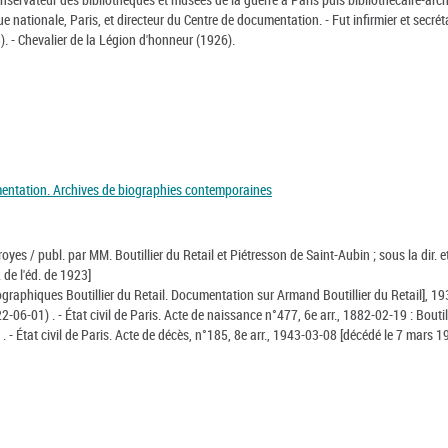
e nationale, Paris, et directeur du Centre de documentation. - Fut infirmier et secrét
). - Chevalier de la Légion d'honneur (1926).
mentation. Archives de biographies contemporaines
yes / publ. par MM. Boutillier du Retail et Piétresson de Saint-Aubin ; sous la dir. e
de l'éd. de 1923]
ographiques Boutillier du Retail. Documentation sur Armand Boutillier du Retail], 1
-06-01) . - État civil de Paris. Acte de naissance n°477, 6e arr., 1882-02-19 : Boutil
 - État civil de Paris. Acte de décès, n°185, 8e arr., 1943-03-08 [décédé le 7 mars 