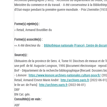
Ministère du commerce et du travail. - A été conservateur à la Bibliothèqu
d'Etat-major pendant la première guerre mondiale. - Prix Lhermitte (1933
Forme(s) rejetée(s) :
< Retail, Armand Boutillier du
Forme(s) associée(s) :
<< A été directeur du :
Bibliothèque nationale (France). Centre de docu
Source(s) :
Obituaires de la province de Sens. 4, Tome IV. Diocèses de meaux et de Tro
une préf. de M. Auguste Longnon, 1995 [document électronique : reprod. 
BnF - Département de la recherche bibliographique [Recueil. Dossiers bi
- Léonore :
https://www.leonore.archives-nationales.culture.gouv.fr/
(2022
Retail, Armand Ernest Marie André :
http://archives.paris.fr
(2022-06-01) .
le 8e arr. de Paris] :
http://archives.paris.fr
(2022-06-01)
DBF
BN Cat. gén.
Consultée(s) en vain :
ABF