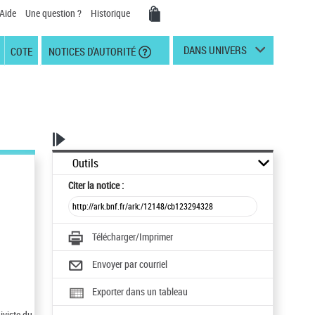
Aide
Une question ?
Historique
DANS UNIVERS
COTE
NOTICES D'AUTORITÉ
Outils
Citer
la notice :
Télécharger/Imprimer
Envoyer par courriel
Exporter dans un tableau
iviste du