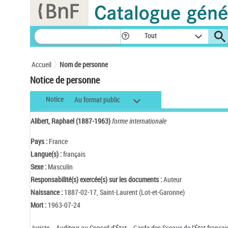
Panneau de gestion des cookies
Tout
Accueil
Nom de personne
Notice de personne
Notice
Au format public
Alibert, Raphael (1887-1963)
forme internationale
Pays :
France
Langue(s) :
français
Sexe :
Masculin
Responsabilité(s) exercée(s) sur les documents :
Auteur
Naissance :
1887-02-17, Saint-Laurent (Lot-et-Garonne)
Mort :
1963-07-24
Juriste. - Auditeur au Conseil d'État. - Garde des Sceaux de l'État françai