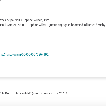
excès de pouvoir / Raphael Alibert, 1926
Paul Cointet, 2000 . - Raphaël Alibert : juriste engagé et homme d'influence à Vichy 
ttp://isni.org/isni/0000000073264892
 à la BnF
|
Accessibilité (non conforme)
|
V 23.1.0