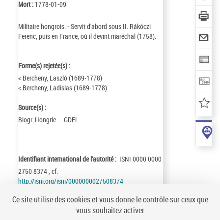
Mort :
1778-01-09
Militaire hongrois. - Servit d'abord sous II. Rákóczi
Ferenc, puis en France, où il devint maréchal (1758).
Forme(s) rejetée(s) :
< Bercheny, Laszló (1689-1778)
< Bercheny, Ladislas (1689-1778)
Source(s) :
Biogr. Hongrie . - GDEL
Identifiant international de l'autorité :
ISNI 0000 0000
2750 8374 , cf.
http://isni.org/isni/0000000027508374
Identifiant de la notice :
ark:/12148/cb122523709
Ce site utilise des cookies et vous donne le contrôle sur ceux que
Notice n° :
FRBNF12252370
vous souhaitez activer
Création :
92/06/17
Mise à jour :
92/06/17