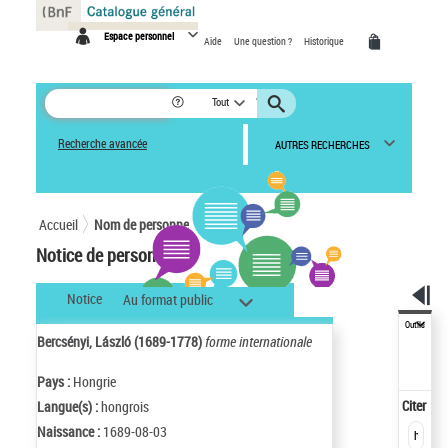
Panneau de gestion des cookies
Espace personnel
Aide
Une question ?
Historique
Tout
Recherche avancée
AUTRES RECHERCHES
Accueil
Nom de personne
Notice de personne
Notice
Au format public
Outils
Bercsényi, László (1689-1778)
forme internationale
Pays :
Hongrie
Citer
Langue(s) :
hongrois
Naissance :
1689-08-03