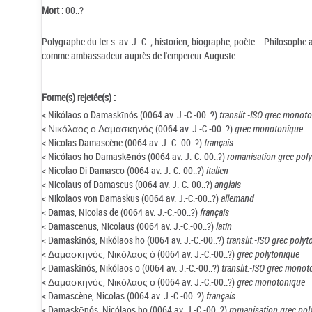
Mort :
00..?
Polygraphe du Ier s. av. J.-C. ; historien, biographe, poète. - Philosophe 
comme ambassadeur auprès de l'empereur Auguste.
Forme(s) rejetée(s) :
< Nikólaos o Damaskīnós (0064 av. J.-C.-00..?)
translit.-ISO grec monot
< Νικόλαος ο Δαμασκηνός (0064 av. J.-C.-00..?)
grec monotonique
< Nicolas Damascène (0064 av. J.-C.-00..?)
français
< Nicólaos ho Damaskēnós (0064 av. J.-C.-00..?)
romanisation grec pol
< Nicolao Di Damasco (0064 av. J.-C.-00..?)
italien
< Nicolaus of Damascus (0064 av. J.-C.-00..?)
anglais
< Nikolaos von Damaskus (0064 av. J.-C.-00..?)
allemand
< Damas, Nicolas de (0064 av. J.-C.-00..?)
français
< Damascenus, Nicolaus (0064 av. J.-C.-00..?)
latin
< Damaskīnós, Nikólaos ho (0064 av. J.-C.-00..?)
translit.-ISO grec poly
< Δαμασκηνός, Νικόλαος ὁ (0064 av. J.-C.-00..?)
grec polytonique
< Damaskīnós, Nikólaos o (0064 av. J.-C.-00..?)
translit.-ISO grec monot
< Δαμασκηνός, Νικόλαος ο (0064 av. J.-C.-00..?)
grec monotonique
< Damascène, Nicolas (0064 av. J.-C.-00..?)
français
< Damaskēnós, Nicólaos ho (0064 av. J.-C.-00..?)
romanisation grec pol