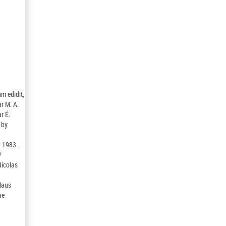
m edidit,
r M. A.
r É.
 by
 1983 . -
/
Nicolas
olaus
ue