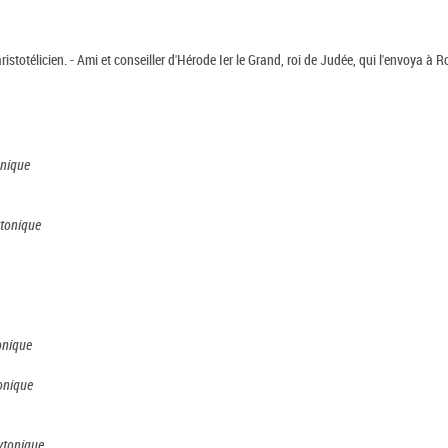
aristotélicien. - Ami et conseiller d'Hérode Ier le Grand, roi de Judée, qui l'envoya à 
onique
ytonique
tonique
onique
ytonique