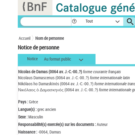
Panneau de gestion des cookies
Tout
Accueil
Nom de personne
Notice de personne
Notice
Au format public
Nicolas de Damas (0064 av. J.-C.-00..?)
forme courante français
Nicolaus Damascenus (0064 av. J.-C.-00..?)
forme internationale latin
Nikólaos ho Damaskīnós (0064 av. J.-C.-00..?)
forme internationale trans
Νικόλαος ὁ Δαμασκηνός (0064 av. J.-C.-00..?)
forme internationale g
Pays :
Grèce
Langue(s) :
grec ancien
Sexe :
Masculin
Responsabilité(s) exercée(s) sur les documents :
Auteur
Naissance :
-0064, Damas