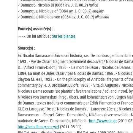
< Damasco, Nicolao Di (0064 av. J.-C.-00..?)
italien
< Damascus, Nicolaus of (0064 av. J.-C.-00..?)
anglais
< Damaskus, Nikolaos von (0064 av. J.-C.-00..?)
allemand
Forme(s) associée(s) :
>> << On lui attribue :
Sur les plantes
Source(s) :
Ex Nicolai Damasceni Universali historia, seu De moribus gentium libris
1593 . - Vie de César : fragment récemment découvert / Nicolas de Damas
D... [Alfred Firmin-Didot.], 1850 . - La mort de César / Nicolas de Damas ;
Littré. La mort de Jules César / par Nicolas de Damas, 1865 . - Nicolau
Clayton M. Hall, 1923 . - On the philosophy of Aristotle : fragments of th
commentary by H. J. Drossaart Lulofs, 1969 . - Vita di Augusto / Nicolao 
Nicolaus Damascenus "De plantis" : five translations / ed. and introd. b
Nikolaos von Damaskus ; hrsg., übers. und kommentiert von Jürgen Malitz
de Damas ; textes traduits et commentés par Édith Parmentier et Fran
GLE et Larousse 19e s. : Nicolas de Damas . - Larousse 20e s. : Nicola
Damascenus . - Encycl. Grèce : Damaskīnós, Nikólaos (avec renvoi de : N
nationale de Grèce : Damaskīnós, Nikólaos :
http://www.nlg.gr
(2011-08-1
http://beta.lib.ucy.ac.cy/el
(2011-08-11)
BN Cat. gén. : Nicolas Damascène . - BN Cat. gén. 1960-1969 : Nicolau