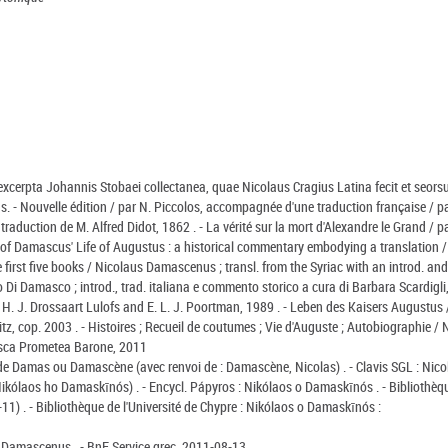
 excerpta Johannis Stobaei collectanea, quae Nicolaus Cragius Latina fecit et seorsu
. - Nouvelle édition / par N. Piccolos, accompagnée d'une traduction française / pa
 traduction de M. Alfred Didot, 1862 . - La vérité sur la mort d'Alexandre le Grand / pa
s of Damascus' Life of Augustus : a historical commentary embodying a translation /
e first five books / Nicolaus Damascenus ; transl. from the Syriac with an introd. and
Di Damasco ; introd., trad. italiana e commento storico a cura di Barbara Scardigli,
y H. J. Drossaart Lulofs and E. L. J. Poortman, 1989 . - Leben des Kaisers Augustus 
, cop. 2003 . - Histoires ; Recueil de coutumes ; Vie d'Auguste ; Autobiographie / 
cesca Prometea Barone, 2011
s de Damas ou Damascène (avec renvoi de : Damascène, Nicolas) . - Clavis SGL : Nic
ikólaos ho Damaskīnós) . - Encycl. Pápyros : Nikólaos o Damaskīnós . - Bibliothèq
1) . - Bibliothèque de l'Université de Chypre : Nikólaos o Damaskīnós :
s Damascenus . - BnF Service grec, 2011-08-13