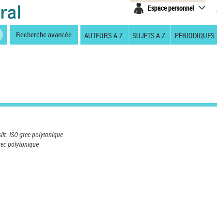
Espace personnel
Recherche avancée
AUTEURS A-Z
SUJETS A-Z
PÉRIODIQUES
lit.-ISO grec polytonique
rec polytonique