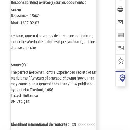
Responsabilité(s) exercée(s) sur les documents :
Auteur
Naissance :
1568?
Mort :
1637-02-03
Écrivain, auteur d'ouvrages de littérature, agriculture,
médecine vétérinaire et domestique, jardinage, cuisine,
chasse et pêche.
Source(s) :
The perfect horseman, or the Experienced secrets of Mr
Markham's fifty years of practice, shewing how a man
may come to be a general horseman / now published
by Lancelot Thetford, 1656
Encycl. Brittanica
BN Cat. gén.
Identifiant international de l'autorité :
ISNI 0000 0000