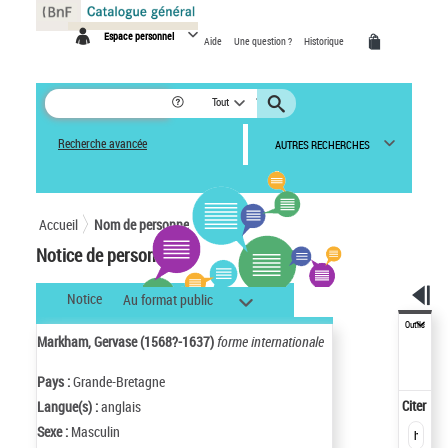
Panneau de gestion des cookies
Espace personnel
Aide
Une question ?
Historique
Tout
Recherche avancée
AUTRES RECHERCHES
Accueil
Nom de personne
Notice de personne
Notice
Au format public
Outils
Markham, Gervase (1568?-1637)
forme internationale
Pays :
Grande-Bretagne
Citer
Langue(s) :
anglais
Sexe :
Masculin