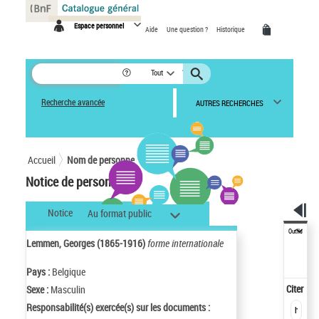
Panneau de gestion des cookies
Espace personnel
Aide
Une question ?
Historique
Tout
Recherche avancée
AUTRES RECHERCHES
Accueil
Nom de personne
Notice de personne
Notice
Au format public
Outils
Lemmen, Georges (1865-1916)
forme internationale
Pays :
Belgique
Citer
Sexe :
Masculin
Responsabilité(s) exercée(s) sur les documents :