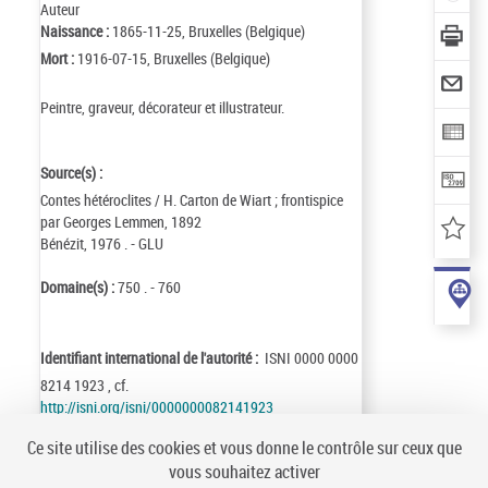
Auteur
Naissance :
1865-11-25, Bruxelles (Belgique)
Mort :
1916-07-15, Bruxelles (Belgique)
Peintre, graveur, décorateur et illustrateur.
Source(s) :
Contes hétéroclites / H. Carton de Wiart ; frontispice
par Georges Lemmen, 1892
Bénézit, 1976 . - GLU
Domaine(s) :
750 . - 760
Identifiant international de l'autorité :
ISNI 0000 0000
8214 1923 , cf.
http://isni.org/isni/0000000082141923
Identifiant de la notice :
ark:/12148/cb12215209v
Ce site utilise des cookies et vous donne le contrôle sur ceux que
Notice n° :
FRBNF12215209
vous souhaitez activer
Création :
91/08/08
Mise à jour :
23/04/17