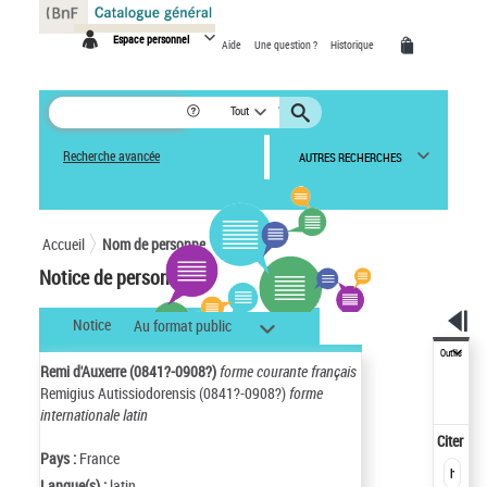
Panneau de gestion des cookies
Espace personnel
Aide
Une question ?
Historique
Tout
Recherche avancée
AUTRES RECHERCHES
Accueil
Nom de personne
Notice de personne
Notice
Au format public
Outils
Remi d'Auxerre (0841?-0908?)
forme courante français
Remigius Autissiodorensis (0841?-0908?)
forme
internationale latin
Citer
Pays :
France
Langue(s) :
latin