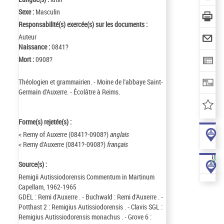
Sexe :
Masculin
Responsabilité(s) exercée(s) sur les documents :
Auteur
Naissance :
0841?
Mort :
0908?
Théologien et grammairien. - Moine de l'abbaye Saint-
Germain d'Auxerre. - Écolâtre à Reims.
Forme(s) rejetée(s) :
< Remy of Auxerre (0841?-0908?)
anglais
< Remy d'Auxerre (0841?-0908?)
français
Source(s) :
Remigii Autissiodorensis Commentum in Martinum
Capellam, 1962-1965
GDEL : Remi d'Auxerre . - Buchwald : Remi d'Auxerre . -
Potthast 2 : Remigius Autissiodorensis . - Clavis SGL :
Remigius Autissiodorensis monachus . - Grove 6 :