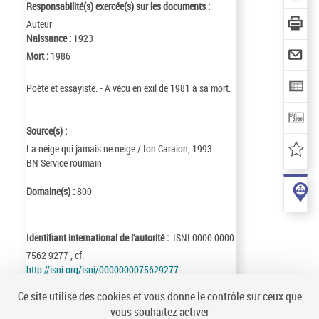
Responsabilité(s) exercée(s) sur les documents :
Auteur
Naissance :
1923
Mort :
1986
Poète et essayiste. - A vécu en exil de 1981 à sa mort.
Source(s) :
La neige qui jamais ne neige / Ion Caraion, 1993
BN Service roumain
Domaine(s) :
800
Identifiant international de l'autorité :
ISNI 0000 0000
7562 9277 , cf.
http://isni.org/isni/0000000075629277
Identifiant de la notice :
ark:/12148/cb12175115k
Ce site utilise des cookies et vous donne le contrôle sur ceux que
Notice n° :
FRBNF12175115
vous souhaitez activer