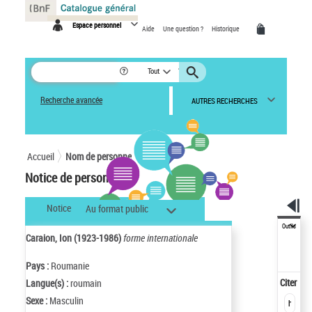
Panneau de gestion des cookies
Espace personnel
Aide
Une question ?
Historique
Tout
Recherche avancée
AUTRES RECHERCHES
Accueil
Nom de personne
Notice de personne
Notice
Au format public
Outils
Caraion, Ion (1923-1986)
forme internationale
Pays :
Roumanie
Citer
Langue(s) :
roumain
Sexe :
Masculin