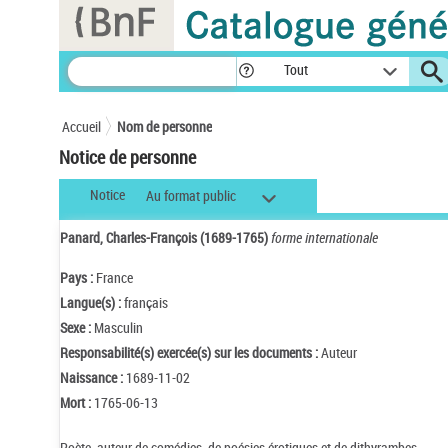
Panneau de gestion des cookies
Tout
Accueil
Nom de personne
Notice de personne
Notice
Au format public
Panard, Charles-François (1689-1765)
forme internationale
Pays :
France
Langue(s) :
français
Sexe :
Masculin
Responsabilité(s) exercée(s) sur les documents :
Auteur
Naissance :
1689-11-02
Mort :
1765-06-13
Poète, auteur de comédies, de poésies érotiques et de dithyrambes.