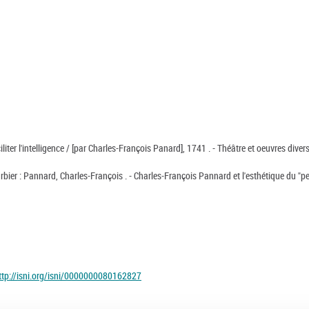
liter l'intelligence / [par Charles-François Panard], 1741 . - Théâtre et oeuvres diver
Barbier : Pannard, Charles-François . - Charles-François Pannard et l'esthétique du "pet
ttp://isni.org/isni/0000000080162827