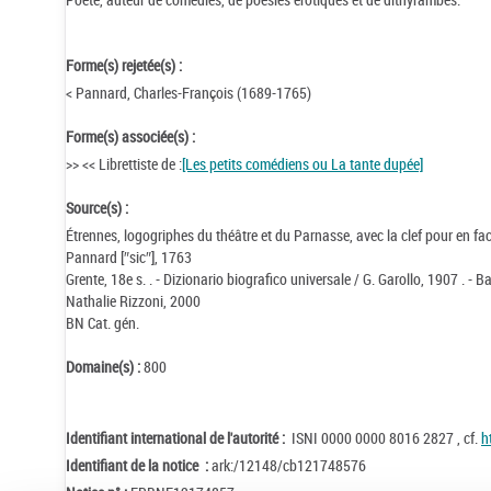
Forme(s) rejetée(s) :
< Pannard, Charles-François (1689-1765)
Forme(s) associée(s) :
>> << Librettiste de :
[Les petits comédiens ou La tante dupée]
Source(s) :
Étrennes, logogriphes du théâtre et du Parnasse, avec la clef pour en faci
Pannard [″sic″], 1763
Grente, 18e s. . - Dizionario biografico universale / G. Garollo, 1907 . - 
Nathalie Rizzoni, 2000
BN Cat. gén.
Domaine(s) :
800
Identifiant international de l'autorité :
ISNI 0000 0000 8016 2827 , cf.
h
Identifiant de la notice :
ark:/12148/cb121748576