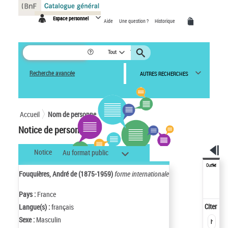
Panneau de gestion des cookies
Espace personnel
Aide
Une question ?
Historique
Tout
Recherche avancée
AUTRES RECHERCHES
Accueil
Nom de personne
Notice de personne
Notice
Au format public
Outils
Fouquières, André de (1875-1959)
forme internationale
Pays :
France
Citer
Langue(s) :
français
Sexe :
Masculin