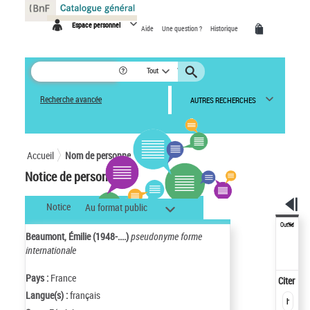
Panneau de gestion des cookies
Espace personnel
Aide
Une question ?
Historique
Tout
Recherche avancée
AUTRES RECHERCHES
Accueil
Nom de personne
Notice de personne
Notice
Au format public
Outils
Beaumont, Émilie (1948-....)
pseudonyme forme
internationale
Pays :
France
Citer
Langue(s) :
français