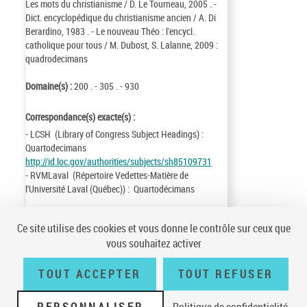
Les mots du christianisme / D. Le Tourneau, 2005 . -
Dict. encyclopédique du christianisme ancien / A. Di
Berardino, 1983 . - Le nouveau Théo : l'encycl.
catholique pour tous / M. Dubost, S. Lalanne, 2009 :
quadrodecimans
Domaine(s) :
200 . - 305 . - 930
Correspondance(s) exacte(s) :
- LCSH (Library of Congress Subject Headings) :
Quartodecimans
http://id.loc.gov/authorities/subjects/sh85109731
- RVMLaval (Répertoire Vedettes-Matière de
l'Université Laval (Québec)) : Quartodécimans
Identifiant de la notice :
ark:/12148/cb121384933
Ce site utilise des cookies et vous donne le contrôle sur ceux que
Notice n° :
FRBNF12138493
vous souhaitez activer
Création :
90/02/12
Mise à jour :
18/01/17
TOUT ACCEPTER
TOUT REFUSER