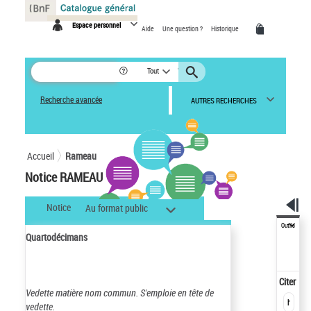
Panneau de gestion des cookies
Espace personnel
Aide
Une question ?
Historique
Tout
Recherche avancée
AUTRES RECHERCHES
Accueil
Rameau
Notice RAMEAU
Notice
Au format public
Outils
Quartodécimans
Citer
Vedette matière nom commun.
S'emploie en tête de
vedette.