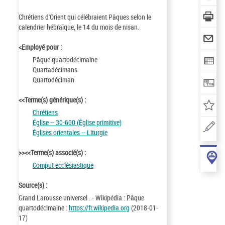
Chrétiens d'Orient qui célébraient Pâques selon le
calendrier hébraïque, le 14 du mois de nisan.
<Employé pour :
Pâque quartodécimaine
Quartadécimans
Quartodéciman
<<Terme(s) générique(s) :
Chrétiens
Église -- 30-600 (Église primitive)
Églises orientales -- Liturgie
>><<Terme(s) associé(s) :
Comput ecclésiastique
Source(s) :
Grand Larousse universel . - Wikipédia : Pâque
quartodécimaine :
https://fr.wikipedia.org
(2018-01-
17)