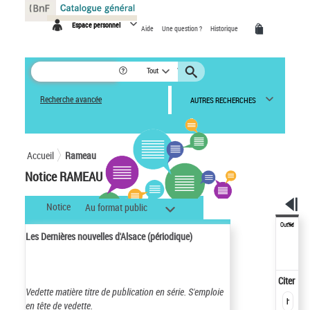
Panneau de gestion des cookies
Espace personnel
Aide
Une question ?
Historique
Tout
Recherche avancée
AUTRES RECHERCHES
Accueil
Rameau
Notice RAMEAU
Notice
Au format public
Outils
Les Dernières nouvelles d'Alsace (périodique)
Citer
Vedette matière titre de publication en série.
S'emploie
en tête de vedette.