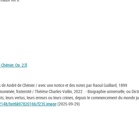
Chénier. Op. 23]
s de André de Chénier / avec une notice et des notes par Raoul Guillard, 1899
nommée, fraternité / Thérèse Charles-Vallin, 2022 . - Biographie universelle, ou Dict
nts, leurs vertus, leurs erreurs ou leurs crimes, depuis le commencement du monde j
:/12148/bpt6k97820166/f235.image
(2025-09-29)