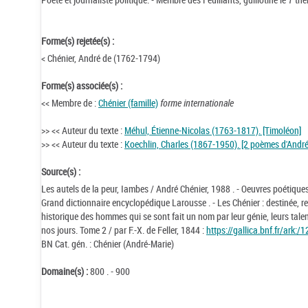
Forme(s) rejetée(s) :
< Chénier, André de (1762-1794)
Forme(s) associée(s) :
<< Membre de :
Chénier (famille)
forme internationale
>> << Auteur du texte :
Méhul, Étienne-Nicolas (1763-1817). [Timoléon]
>> << Auteur du texte :
Koechlin, Charles (1867-1950). [2 poèmes d'André 
Source(s) :
Les autels de la peur, Iambes / André Chénier, 1988 . - Oeuvres poétique
Grand dictionnaire encyclopédique Larousse . - Les Chénier : destinée, re
historique des hommes qui se sont fait un nom par leur génie, leurs tale
nos jours. Tome 2 / par F.-X. de Feller, 1844 :
https://gallica.bnf.fr/ark
BN Cat. gén. : Chénier (André-Marie)
Domaine(s) :
800 . - 900