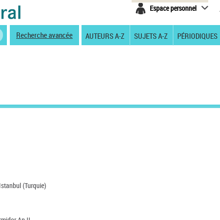
Espace personnel
Recherche avancée
AUTEURS A-Z
SUJETS A-Z
PÉRIODIQUES
Istanbul (Turquie)
rmidor An II.