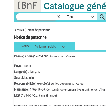
Panneau de gestion des cookies
Tout
Accueil
Nom de personne
Notice de personne
Notice
Au format public
Chénier, André (1762-1794)
forme internationale
Pays :
France
Langue(s) :
français
Sexe :
Masculin
Responsabilité(s) exercée(s) sur les documents :
Auteur
Naissance :
1762-10-30, Constantinople (Empire byzantin), aujourd'hui 
Mort :
1794-07-25, Paris (France)
Poète et journaliste politique. - Membre des Feuillants, guillotiné le 7 the