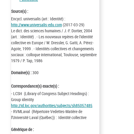
Source(s) :
Encycl. universalis (art : Identité) :
http://www.universalis-edu.com
(2017-03-29)
Le dict. des sciences humaines / J.-F. Dortier, 2004
(art. : Identité) . - Les nouveaux repères de l'identité
collective en Europe / W. Dressler, G. Gatti, A. Pérez-
Agote, 1999 . - Identités collectives et changements
sociaux : colloque international, Toulouse, septembre
1979 / P. Tap, 1986
Domaine(s) :
300
Correspondance(s) exacte(s) :
- LCSH (Library of Congress Subject Headings) :
Group identity
http://id.loc.gov/authorities/subjects/sh85057485
- RVMLaval (Répertoire Vedettes-Matière de
l’Université Laval (Québec)) : Identité collective
Générique de :