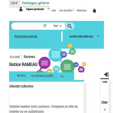
Panneau de gestion des cookies
Espace personnel
Aide
Une question ?
Historique
Tout
Recherche avancée
AUTRES RECHERCHES
Accueil
Rameau
Notice RAMEAU
Notice
Au format public
Outils
Identité collective
Citer
Vedette matière nom commun.
S'emploie en tête de
vedette ou en subdivision.