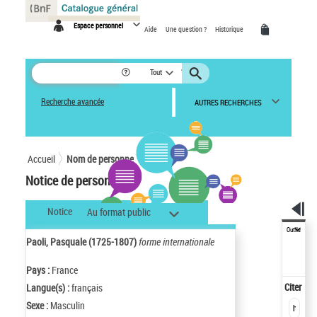
Panneau de gestion des cookies
Espace personnel
Aide
Une question ?
Historique
Tout
Recherche avancée
AUTRES RECHERCHES
Accueil
Nom de personne
Notice de personne
Notice
Au format public
Outils
Paoli, Pasquale (1725-1807)
forme internationale
Pays :
France
Citer
Langue(s) :
français
Sexe :
Masculin