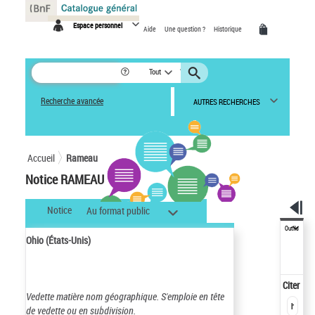
Panneau de gestion des cookies
Espace personnel
Aide
Une question ?
Historique
Tout
Recherche avancée
AUTRES RECHERCHES
Accueil
Rameau
Notice RAMEAU
Notice
Au format public
Outils
Ohio (États-Unis)
Citer
Vedette matière nom géographique.
S'emploie en tête
de vedette ou en subdivision.