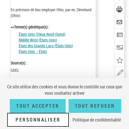
En précision de lieu employer Ohio, par ex. Cleveland
(Ohio)
<<Terme(s) générique(s) :
États-Unis (Vieux Nord-Ouest)
Middle West (États-Unis)
États des Grands Lacs (États-Unis)
États-Unis -- États
Source(s) :
GDEL
Identifiant de la notice :
ark:/12148/cb12065849f
Ce site utilise des cookies et vous donne le contrôle sur ceux que
Notice n° :
FRBNF12065849
vous souhaitez activer
Création :
88/02/08
Mise à jour :
90/06/19
TOUT ACCEPTER
TOUT REFUSER
PERSONNALISER
Politique de confidentialité
Conditions générales d'utilisation
|
A propos
|
Plan du site
|
Écrire à la
BnF
|
Accessibilité (non conforme)
|
V 23.1.0