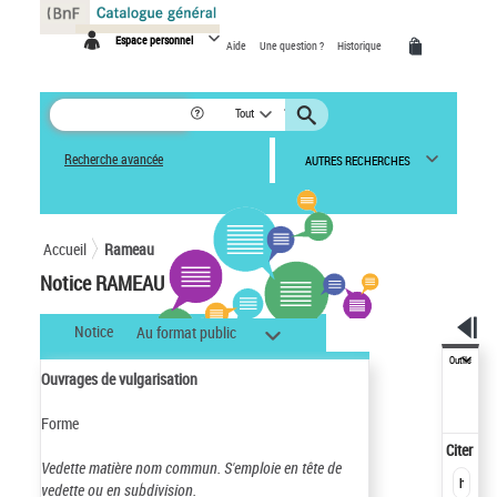
Panneau de gestion des cookies
Espace personnel
Aide
Une question ?
Historique
Tout
Recherche avancée
AUTRES RECHERCHES
Accueil
Rameau
Notice RAMEAU
Notice
Au format public
Outils
Ouvrages de vulgarisation
Forme
Citer
Vedette matière nom commun.
S'emploie en tête de
vedette ou en subdivision.