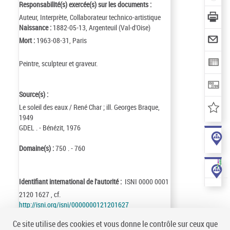
Responsabilité(s) exercée(s) sur les documents :
Auteur, Interprète, Collaborateur technico-artistique
Naissance :
1882-05-13, Argenteuil (Val-d'Oise)
Mort :
1963-08-31, Paris
Peintre, sculpteur et graveur.
Source(s) :
Le soleil des eaux / René Char ; ill. Georges Braque,
1949
GDEL . - Bénézit, 1976
Domaine(s) :
750 . - 760
Identifiant international de l'autorité :
ISNI 0000 0001
2120 1627 , cf.
http://isni.org/isni/0000000121201627
Identifiant de la notice :
ark:/12148/cb120557687
Ce site utilise des cookies et vous donne le contrôle sur ceux que
Notice n° :
FRBNF12055768