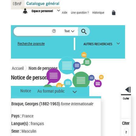
Panneau de gestion des cookies
Espace personnel
Aide
Une question ?
Historique
Tout
Recherche avancée
AUTRES RECHERCHES
Accueil
Nom de personne
Notice de personne
Notice
Au format public
Outils
Braque, Georges (1882-1963)
forme internationale
Pays :
France
Citer
Langue(s) :
français
Sexe :
Masculin