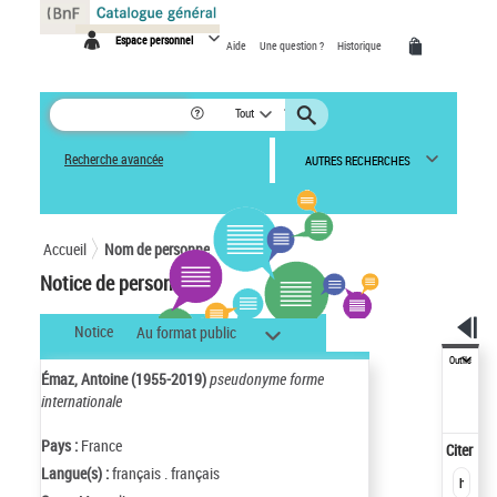
Panneau de gestion des cookies
Espace personnel
Aide
Une question ?
Historique
Tout
Recherche avancée
AUTRES RECHERCHES
Accueil
Nom de personne
Notice de personne
Notice
Au format public
Outils
Émaz, Antoine (1955-2019)
pseudonyme forme
internationale
Pays :
France
Citer
Langue(s) :
français . français