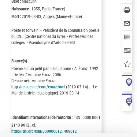
Sexe :
Masculin
Naissance :
1955, Paris (France)
Mort :
2019-03-03, Angers (Maine-et-Loire)
Poète et écrivain. - Président de la commission poésie
du CNL (Centre national du livre). - Professeur des
collèges. - Pseudonyme d'Antoine Petit.
Source(s) :
Poème sur un petit pan de nuit noire / A. Émaz, 1992 .
- De l'Air / Antoine Émaz, 2006
Remue-net : Antoine Émaz :
http://remue.net/cont/emaz.html
(2019-03-14) . - Le
Monde [article nécrologique], 2019-03-14
Identifiant international de l'autorité :
ISNI 0000 0001
2140 9612 , cf.
http://isni.org/isni/0000000121409612