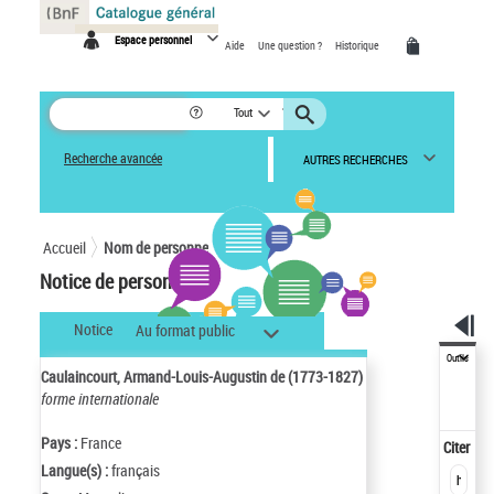
Panneau de gestion des cookies
Espace personnel
Aide
Une question ?
Historique
Tout
Recherche avancée
AUTRES RECHERCHES
Accueil
Nom de personne
Notice de personne
Notice
Au format public
Outils
Caulaincourt, Armand-Louis-Augustin de (1773-1827)
forme internationale
Pays :
France
Citer
Langue(s) :
français