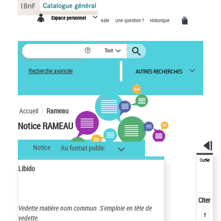
Panneau de gestion des cookies
Espace personnel
Aide
Une question ?
Historique
Tout
Recherche avancée
AUTRES RECHERCHES
Accueil
Rameau
Notice RAMEAU
Notice
Au format public
Outils
Libido
Citer
Vedette matière nom commun.
S'emploie en tête de
vedette.