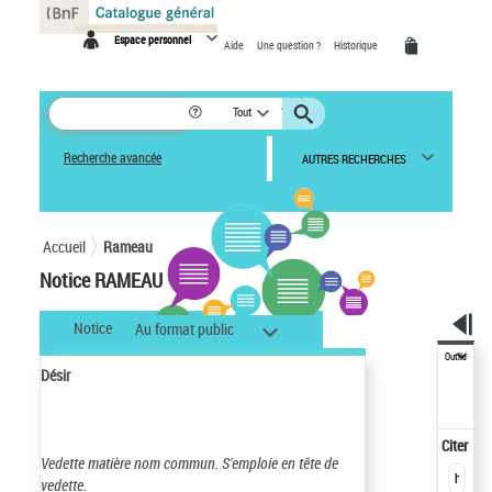
Panneau de gestion des cookies
Espace personnel
Aide
Une question ?
Historique
Tout
Recherche avancée
AUTRES RECHERCHES
Accueil
Rameau
Notice RAMEAU
Notice
Au format public
Outils
Désir
Citer
Vedette matière nom commun.
S'emploie en tête de
vedette.