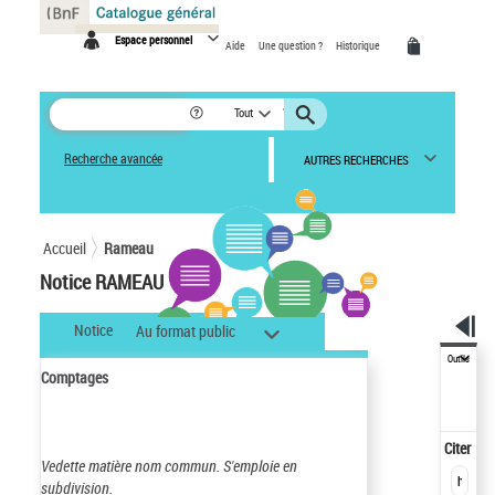
Panneau de gestion des cookies
Espace personnel
Aide
Une question ?
Historique
Tout
Recherche avancée
AUTRES RECHERCHES
Accueil
Rameau
Notice RAMEAU
Notice
Au format public
Outils
Comptages
Citer
Vedette matière nom commun.
S'emploie en
subdivision.