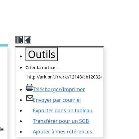
Fermer
Ouvrir
ce
ce
Outils
volet
volet
Outils
Outils
Citer
la notice :
Télécharger/Imprimer
Envoyer par courriel
Exporter dans un tableau
Transférer pour un SGB
de
Ajouter à mes références