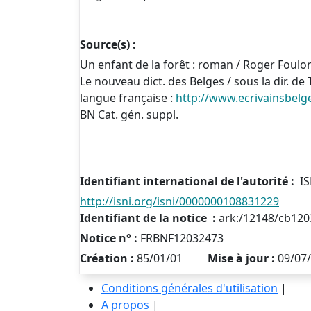
Source(s) :
Un enfant de la forêt : roman / Roger Foulo
Le nouveau dict. des Belges / sous la dir. de
langue française :
http://www.ecrivainsbelg
BN Cat. gén. suppl.
Identifiant international de l'autorité :
IS
http://isni.org/isni/0000000108831229
Identifiant de la notice :
ark:/12148/cb12
Notice n° :
FRBNF12032473
Création :
85/01/01
Mise à jour :
09/07
Conditions générales d'utilisation
|
A propos
|