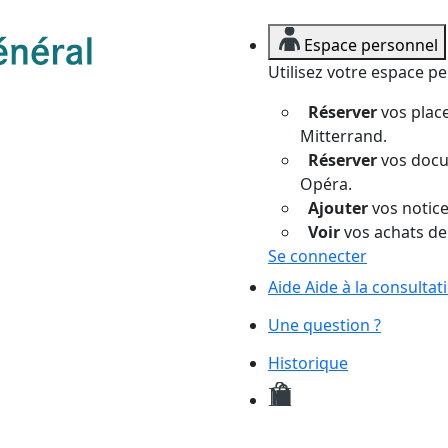
Espace personnel
Utilisez votre espace p
Réserver
vos place
Mitterrand.
Réserver
vos docum
Opéra.
Ajouter
vos notices
Voir
vos achats de
Se connecter
Aide
Aide à la consulta
Une question ?
Historique
Mes
demandes
de