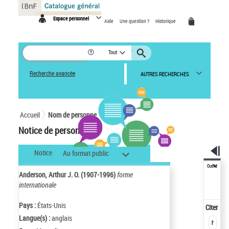
Panneau de gestion des cookies
Espace personnel
Aide
Une question ?
Historique
Tout
Recherche avancée
AUTRES RECHERCHES
Accueil
Nom de personne
Notice de personne
Notice
Au format public
Outils
Anderson, Arthur J. O. (1907-1996)
forme
internationale
Pays :
États-Unis
Citer
Langue(s) :
anglais