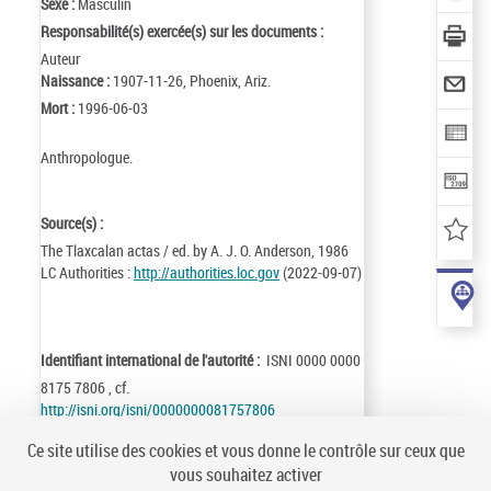
Sexe :
Masculin
Responsabilité(s) exercée(s) sur les documents :
Auteur
Naissance :
1907-11-26, Phoenix, Ariz.
Mort :
1996-06-03
Anthropologue.
Source(s) :
The Tlaxcalan actas / ed. by A. J. O. Anderson, 1986
LC Authorities :
http://authorities.loc.gov
(2022-09-07)
Identifiant international de l'autorité :
ISNI 0000 0000
8175 7806 , cf.
http://isni.org/isni/0000000081757806
Identifiant de la notice :
ark:/12148/cb120288000
Ce site utilise des cookies et vous donne le contrôle sur ceux que
Notice n° :
FRBNF12028800
vous souhaitez activer
Création :
84/01/01
Mise à jour :
22/09/07