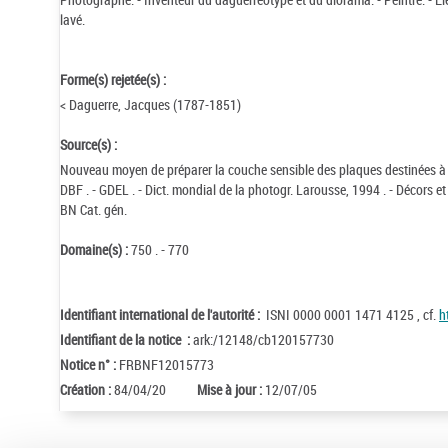
lavé.
Forme(s) rejetée(s) :
< Daguerre, Jacques (1787-1851)
Source(s) :
Nouveau moyen de préparer la couche sensible des plaques destinées à 
DBF . - GDEL . - Dict. mondial de la photogr. Larousse, 1994 . - Décors e
BN Cat. gén.
Domaine(s) :
750 . - 770
Identifiant international de l'autorité :
ISNI 0000 0001 1471 4125 , cf.
h
Identifiant de la notice :
ark:/12148/cb120157730
Notice n° :
FRBNF12015773
Création :
84/04/20
Mise à jour :
12/07/05