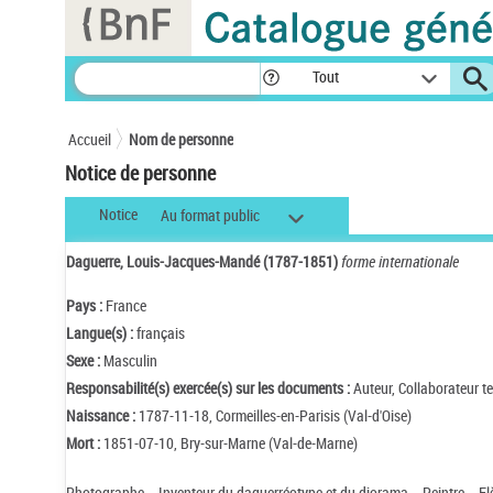
Panneau de gestion des cookies
Tout
Accueil
Nom de personne
Notice de personne
Notice
Au format public
Daguerre, Louis-Jacques-Mandé (1787-1851)
forme internationale
Pays :
France
Langue(s) :
français
Sexe :
Masculin
Responsabilité(s) exercée(s) sur les documents :
Auteur, Collaborateur t
Naissance :
1787-11-18, Cormeilles-en-Parisis (Val-d'Oise)
Mort :
1851-07-10, Bry-sur-Marne (Val-de-Marne)
Photographe. - Inventeur du daguerréotype et du diorama. - Peintre. - Elè