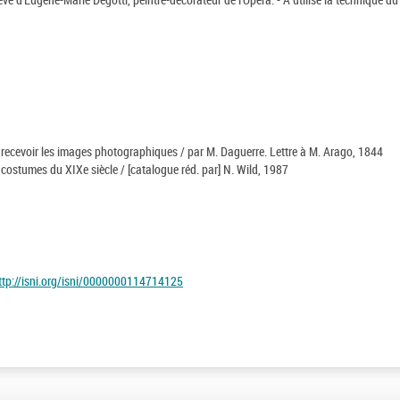
recevoir les images photographiques / par M. Daguerre. Lettre à M. Arago, 1844
t costumes du XIXe siècle / [catalogue réd. par] N. Wild, 1987
ttp://isni.org/isni/0000000114714125