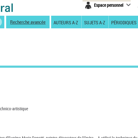
Espace personnel
Recherche avancée
AUTEURS A-Z
SUJETS A-Z
PÉRIODIQUES
echnico-artistique
ve d'Eugène-Marie Degotti, peintre-décorateur de l'Opéra. - A utilisé la technique du