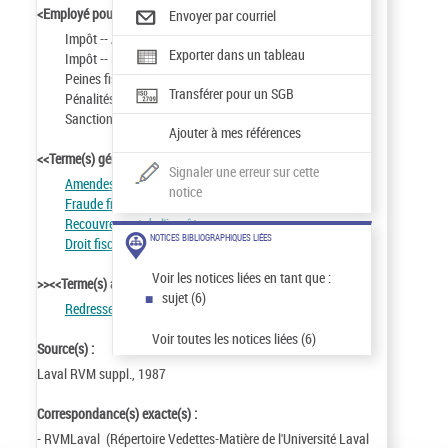
<Employé pour :
Envoyer par courriel
Impôt -- Amendes
Exporter dans un tableau
Impôt -- Pénalités
Peines fiscales
Transférer pour un SGB
Pénalités fiscales
Sanctions fiscales
Ajouter à mes références
<<Terme(s) générique(s) :
Signaler une erreur sur cette
Amendes
notice
Fraude fiscale
Recouvrement de l'impôt
NOTICES BIBLIOGRAPHIQUES LIÉES
Droit fiscal -- Dispositions pénales
Voir les notices liées en tant que :
>><<Terme(s) associé(s) :
sujet (6)
Redressement fiscal
Voir toutes les notices liées (6)
Source(s) :
Laval RVM suppl., 1987
Correspondance(s) exacte(s) :
- RVMLaval (Répertoire Vedettes-Matière de l'Université Laval