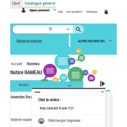
Panneau de gestion des cookies
Espace personnel
Aide
Une question ?
Historique
Recherche avancée
AUTRES RECHERCHES
Accueil
Rameau
Notice RAMEAU
Notice
Outils
Amendes fiscales
Citer
la notice :
Vedette matière nom commun.
S'emploie en tête de vedette.
Télécharger/Imprimer