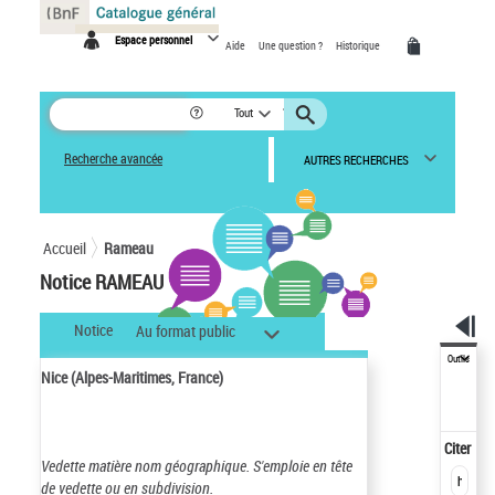
Panneau de gestion des cookies
Espace personnel
Aide
Une question ?
Historique
Tout
Recherche avancée
AUTRES RECHERCHES
Accueil
Rameau
Notice RAMEAU
Notice
Au format public
Outils
Nice (Alpes-Maritimes, France)
Citer
Vedette matière nom géographique.
S'emploie en tête
de vedette ou en subdivision.