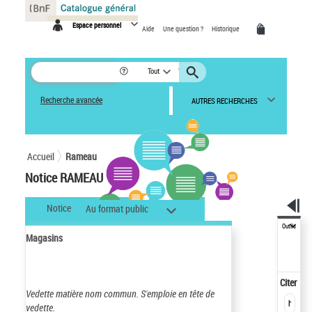
Panneau de gestion des cookies
Espace personnel
Aide
Une question ?
Historique
Tout
Recherche avancée
AUTRES RECHERCHES
Accueil
Rameau
Notice RAMEAU
Notice
Au format public
Outils
Magasins
Citer
Vedette matière nom commun.
S'emploie en tête de
vedette.