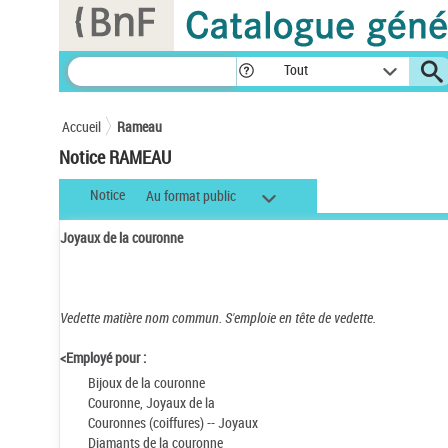
Panneau de gestion des cookies
Tout
Accueil
Rameau
Notice RAMEAU
Notice
Au format public
Joyaux de la couronne
Vedette matière nom commun.
S'emploie en tête de vedette.
<Employé pour :
Bijoux de la couronne
Couronne, Joyaux de la
Couronnes (coiffures) -- Joyaux
Diamants de la couronne