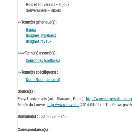
Rois et souverains -- Bijoux
Souveraineté -- Bijoux
<<Terme(s) générique(s) :
Bijoux
Insignes impériaux
Insignes royaux
>><<Terme(s) associé(s) :
Couronnes (coiffures)
>>Terme(s) spécifique(s) :
Koh-i-Noor (diamant)
Source(s) :
Encycl. universalis (art. : Diamant ; Rubis) :
http://www.universalis-edu.
Musée du Louvre :
http://www.louvre.fr
(2014-04-02) . - The Crown jewel
Domaine(s) :
300 . - 320 . - 740
Correspondance(s) :