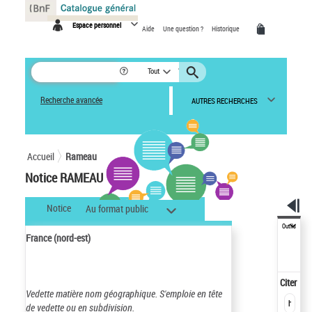
Panneau de gestion des cookies
Espace personnel
Aide
Une question ?
Historique
Tout
Recherche avancée
AUTRES RECHERCHES
Accueil
Rameau
Notice RAMEAU
Notice
Au format public
Outils
France (nord-est)
Citer
Vedette matière nom géographique.
S'emploie en tête
de vedette ou en subdivision.