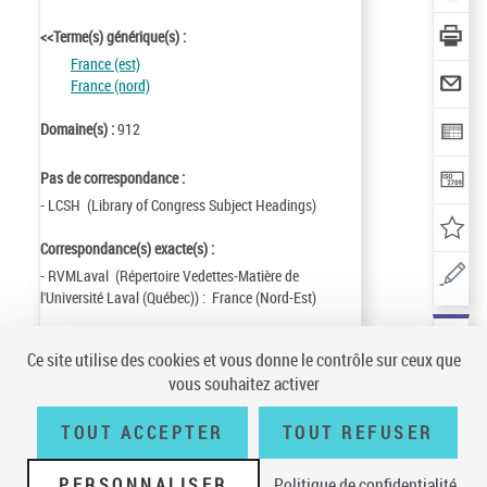
<<Terme(s) générique(s) :
France (est)
France (nord)
Domaine(s) :
912
Pas de correspondance :
- LCSH (Library of Congress Subject Headings)
Correspondance(s) exacte(s) :
- RVMLaval (Répertoire Vedettes-Matière de
l'Université Laval (Québec)) : France (Nord-Est)
Identifiant de la notice :
ark:/12148/cb11974019p
Ce site utilise des cookies et vous donne le contrôle sur ceux que
Notice n° :
FRBNF11974019
vous souhaitez activer
Création :
85/06/20
Mise à jour :
25/05/28
TOUT ACCEPTER
TOUT REFUSER
PERSONNALISER
Politique de confidentialité