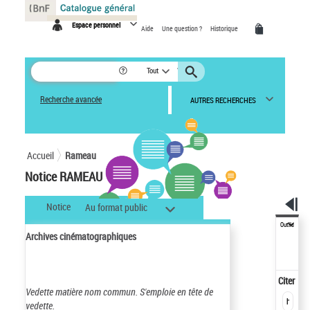
Panneau de gestion des cookies
Espace personnel
Aide
Une question ?
Historique
Tout
Recherche avancée
AUTRES RECHERCHES
Accueil
Rameau
Notice RAMEAU
Notice
Au format public
Outils
Archives cinématographiques
Citer
Vedette matière nom commun.
S'emploie en tête de
vedette.