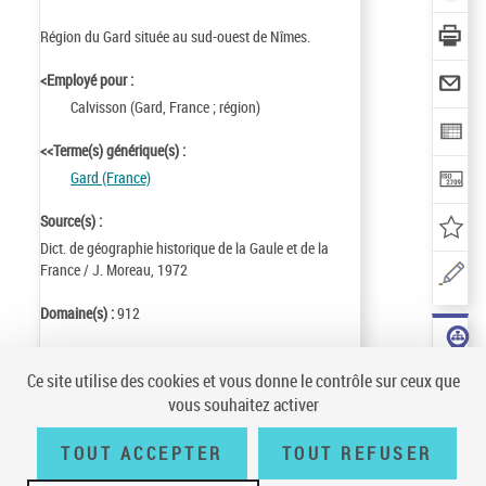
Région du Gard située au sud-ouest de Nîmes.
<Employé pour :
Calvisson (Gard, France ; région)
<<Terme(s) générique(s) :
Gard (France)
Source(s) :
Dict. de géographie historique de la Gaule et de la
France / J. Moreau, 1972
Domaine(s) :
912
Identifiant de la notice :
ark:/12148/cb119724404
Ce site utilise des cookies et vous donne le contrôle sur ceux que
Notice n° :
FRBNF11972440
vous souhaitez activer
Création :
85/05/29
Mise à jour :
08/11/28
TOUT ACCEPTER
TOUT REFUSER