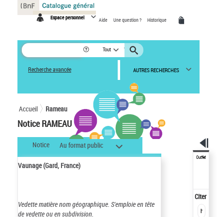
Panneau de gestion des cookies
Espace personnel
Aide
Une question ?
Historique
Tout
Recherche avancée
AUTRES RECHERCHES
Accueil
Rameau
Notice RAMEAU
Notice
Au format public
Outils
Vaunage (Gard, France)
Citer
Vedette matière nom géographique.
S'emploie en tête
de vedette ou en subdivision.